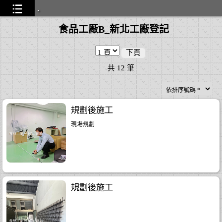
.
食品工厰B_新北工廠登記
通過
...26
下頁
共
12
筆
規劃後施工
現場規劃
..28
..11
...14
規劃後施工
0
...26