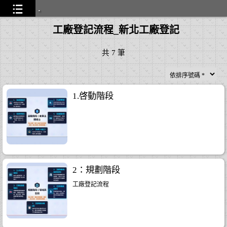
.
工廠登記流程_新北工廠登記
通過
...26
共
7
筆
1.啓動階段
..28
2：規劃階段
..11
工廠登記流程
...14
0
...26