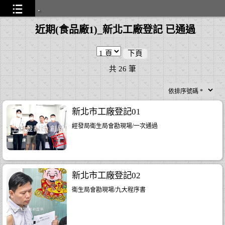
.
近期(食品廠1)_新北工廠登記 已通過
通過
...26
下頁
共
26
筆
新北市工廠登記01
經發局衛生局會勘現場/一次通過
..28
..11
新北市工廠登記02
...14
衛生局會勘現場/九大程序書
0
...26