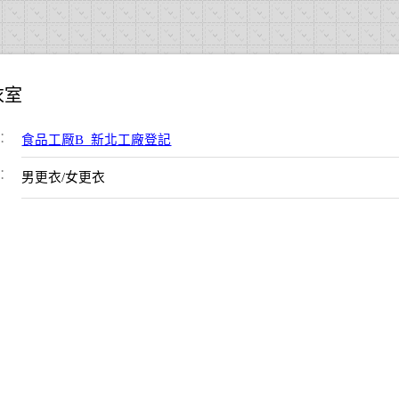
衣室
：
食品工厰B_新北工廠登記
：
男更衣/女更衣