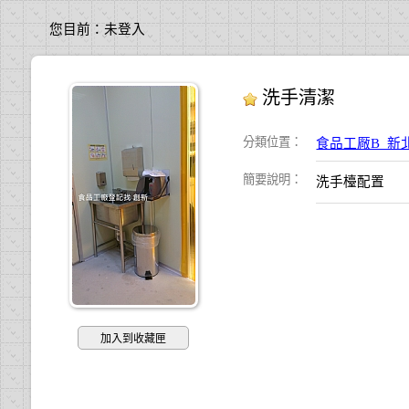
您目前：
未登入
洗手清潔
分類位置
：
食品工厰B_新
簡要說明
：
洗手檯配置
加入到收藏匣