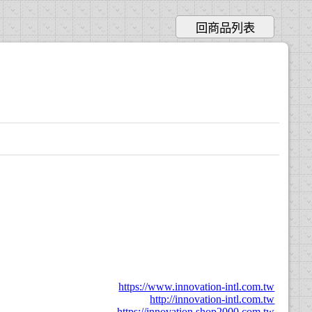
回商品列表
https://www.innovation-intl.com.tw
http://innovation-intl.com.tw
https://innovation.shop2000.com.tw