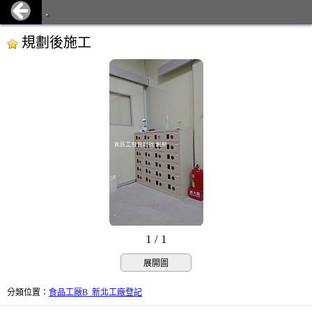
.
規劃後施工
1 / 1
展開圖
分類位置
：
食品工厰B_新北工廠登記