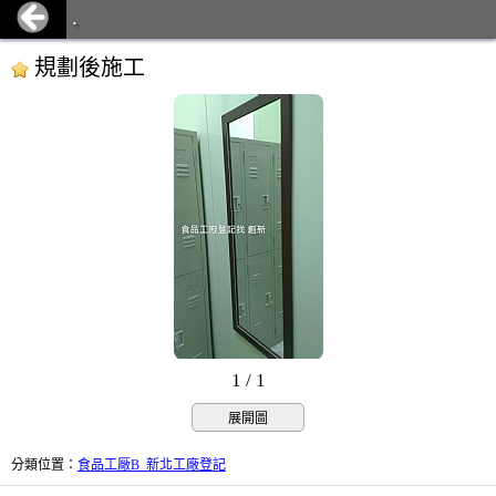
.
規劃後施工
1 / 1
展開圖
分類位置
：
食品工厰B_新北工廠登記