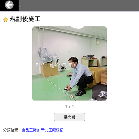
.
規劃後施工
1 / 1
展開圖
分類位置
：
食品工厰B_新北工廠登記