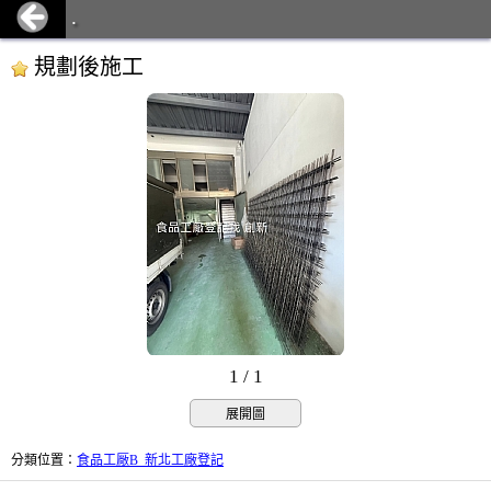
.
規劃後施工
1 / 1
展開圖
分類位置
：
食品工厰B_新北工廠登記