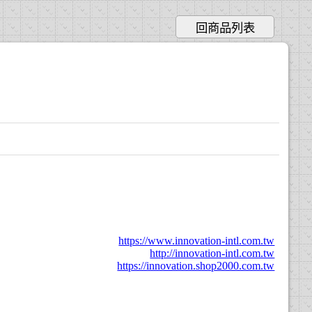
回商品列表
https://www.innovation-intl.com.tw
http://innovation-intl.com.tw
https://innovation.shop2000.com.tw