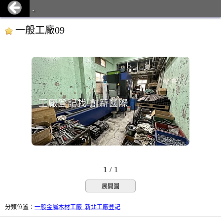
.
一般工廠09
1 / 1
展開圖
分類位置
：
一般金屬木材工廠_新北工廠登記