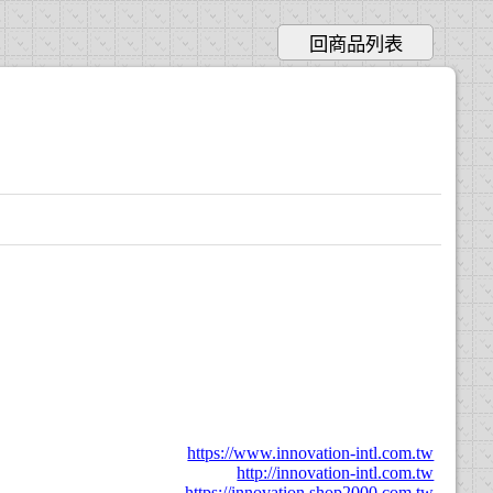
回商品列表
https://www.innovation-intl.com.tw
http://innovation-intl.com.tw
https://innovation.shop2000.com.tw