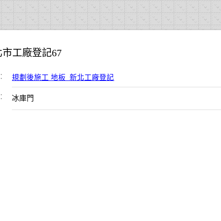
北市工廠登記67
：
規劃後施工 地板_新北工廠登記
：
冰庫門