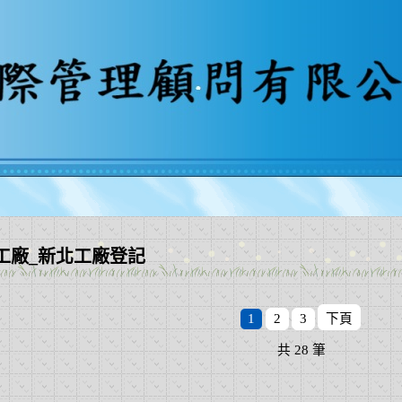
工廠_新北工廠登記
1
2
3
下頁
共
28
筆