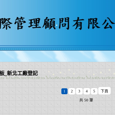
地板_新北工廠登記
1
2
3
4
5
下頁
共
50
筆