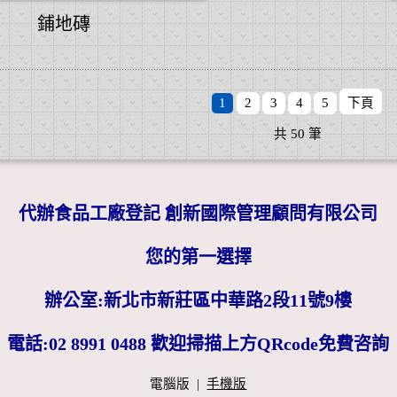
鋪地磚
1
2
3
4
5
下頁
共
50
筆
代辦食品工廠登記 創新國際管理顧問有限公司
您的第一選擇
辦公室:新北市新莊區中華路2段11號9樓
電話:02 8991 0488 歡迎掃描上方QRcode免費咨詢
電腦版
|
手機版